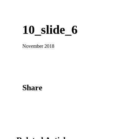
10_slide_6
November 2018
Share