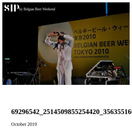
Skip to content
by Belgian Beer Weekend
69296542_2514509855254420_35635516
October 2019