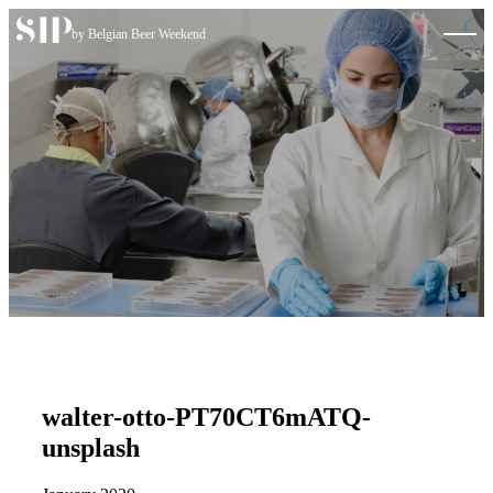
Skip to content
by Belgian Beer Weekend
walter-otto-PT70CT6mATQ-
unsplash