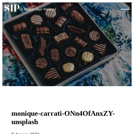
Skip to content
by Belgian Beer Weekend
monique-carrati-ONn4OfAnxZY-
unsplash