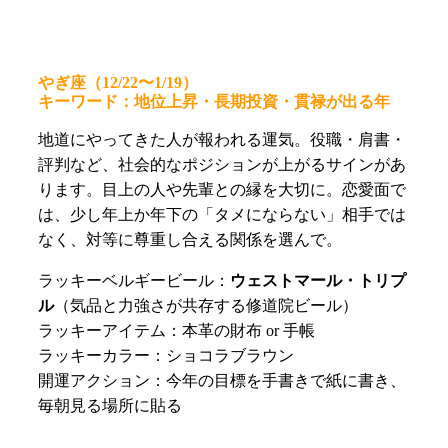
やぎ座（12/22〜1/19）
キーワード：地位上昇・長期投資・貫禄が出る年
地道にやってきた人が報われる運気。役職・肩書・
評判など、社会的なポジションが上がるサインがあ
ります。目上の人や先輩との縁を大切に。恋愛面で
は、少し年上か年下の「タメにならない」相手では
なく、対等に尊重し合える関係を選んで。
ラッキーベルギービール：
ウェストマール・トリプ
ル
（気品と力強さが共存する修道院ビール）
ラッキーアイテム：本革の財布 or 手帳
ラッキーカラー：ショコラブラウン
開運アクション：今年の目標を手書きで紙に書き、
毎朝見る場所に貼る