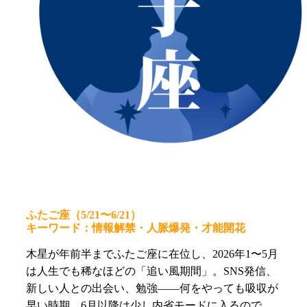
ふたご座（5/21〜6/21）
キーワード：情報解禁・人脈爆発・才能開花
木星が年前半までふたご座に在位し、2026年1〜5月
は人生でも稀なほどの「追い風期間」。SNS発信、
新しい人との出会い、勉強——何をやっても吸収が
早い時期。6月以降は少し内省モードに入るので、