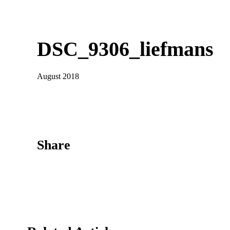
DSC_9306_liefmans
August 2018
Share