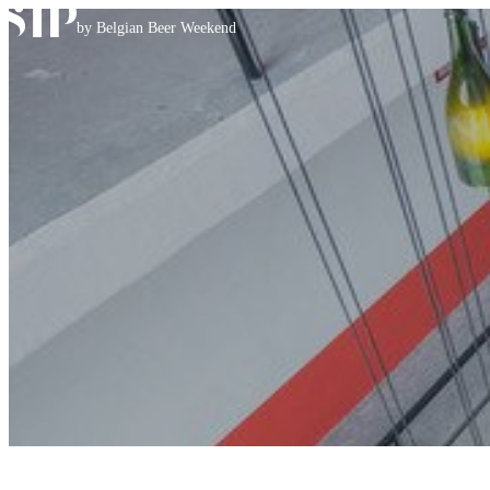
Skip to content
by Belgian Beer Weekend