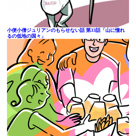
小便小僧ジュリアンのもらせない話 第33話「山に憧れ
るの低地の国々」