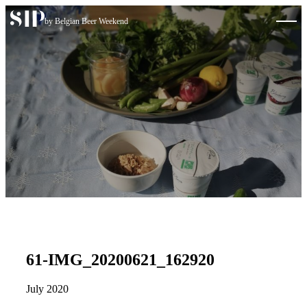
Skip to content
by Belgian Beer Weekend
61-IMG_20200621_162920
July 2020