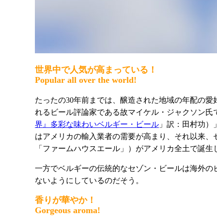
世界中で人気が高まっている！
Popular all over the world!
たったの30年前までは、醸造された地域の年配の
れるビール評論家である故マイケル・ジャクソン氏で
界』多彩な味わいベルギー・ビール
」訳：田村功
）
はアメリカの輸入業者の需要が高まり、それ以来、
「ファームハウスエール」）がアメリカ全土で誕生
一方でベルギーの伝統的なセゾン・ビールは海外の
ないようにしているのだそう。
香りが華やか！
Gorgeous
aroma!