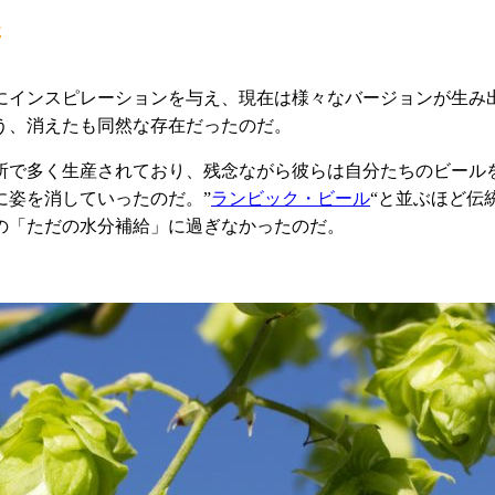
た
インスピレーションを与え、現在は様々なバージョンが生み出
う、消えたも同然な存在だったのだ。
所で多く生産されており、残念ながら彼らは自分たちのビール
に姿を消していったのだ。”
ランビック・ビール
“と並ぶほど伝
の「ただの水分補給」に過ぎなかったのだ。